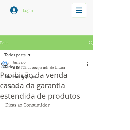
Login
Post
Todos posts
Juris 4.0
Todos posts
11 de out. de 2023
2 min de leitura
Proibição da venda
Modelos de peças
casada da garantia
Notícias
estendida de produtos
Dicas ao Consumidor