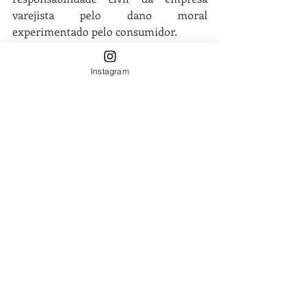
varejista pelo dano moral 
experimentado pelo consumidor.
Fique atento aos seus direitos! Em caso 
Instagram
de dúvidas entre em contato pelo e-
mail: contato@juris4-0.com.br ou pelo 
whatsapp (69) 9.9204-3759 e converse 
com a advogada.
#direitodoconsumidor
#vendacasada
#garantiaestendida
#praticaabusiva
#CDC
#seguros