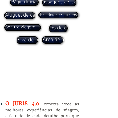
Página Inicial
Passagens aéreas
Aluguel de carros
Pacotes e excursões
Seguro Viagem
Vídeos do canal
Área de membros
Reserva de hotel
O JURIS 4.0
,
conecta você às
melhores experiências de viagem,
cuidando de cada detalhe para que