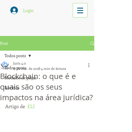
Login
Post
Todos posts
Juris 4.0
Todos posts
17 de out. de 2018
4 min de leitura
Blockchain: o que é e
Modelos de peças
quais são os seus
Notícias
impactos na área jurídica?
Artigo de  
ELI