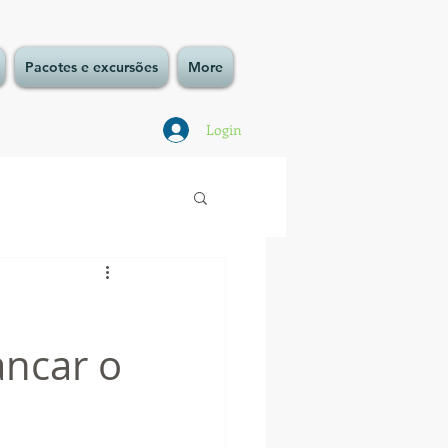
Pacotes e excursões
More
Login
ancar o