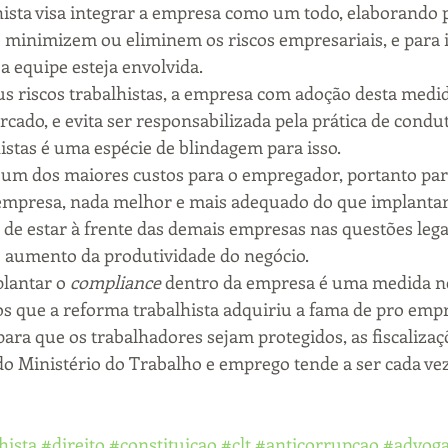
hista visa integrar a empresa como um todo, elaborando p
 minimizem ou eliminem os riscos empresariais, e para i
a equipe esteja envolvida.
s riscos trabalhistas, a empresa com adoção desta medid
cado, e evita ser responsabilizada pela prática de conduta
histas é uma espécie de blindagem para isso.
é um dos maiores custos para o empregador, portanto par
 empresa, nada melhor e mais adequado do que implantar
m de estar à frente das demais empresas nas questões lega
o aumento da produtividade do negócio.
lantar o 
compliance
 dentro da empresa é uma medida ne
s que a reforma trabalhista adquiriu a fama de pro empr
ra que os trabalhadores sejam protegidos, as fiscalizaçõ
do Ministério do Trabalho e emprego tende a ser cada vez
hista
#direito
#constituicao
#clt
#anticorrupcao
#advog