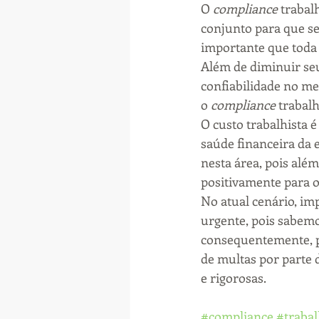
O 
compliance
 trabal
conjunto para que se
importante que toda 
Além de diminuir seu
confiabilidade no mer
o 
compliance
 trabal
O custo trabalhista 
saúde financeira da
nesta área, pois alé
positivamente para 
No atual cenário, imp
urgente, pois sabemo
consequentemente, pa
de multas por parte 
e rigorosas.
#compliance
#trabal