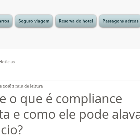
arros
Seguro viagem
Reserva de hotel
Passagens aéreas
Notícias
de 2018
2 min de leitura
e o que é compliance
sta e como ele pode alav
cio?