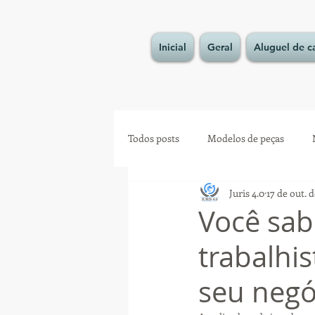
Inicial
Geral
Aluguel de c
Todos posts
Modelos de peças
Juris 4.0
17 de out. 
Você sab
trabalhi
seu negó