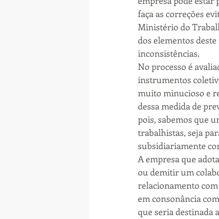
empresa pode estar 
faça as correções evi
Ministério do Trabal
dos elementos deste 
inconsistências.
No processo é avali
instrumentos coletiv
muito minucioso e re
dessa medida de prev
pois, sabemos que u
trabalhistas, seja p
subsidiariamente com
A empresa que adota
ou demitir um colab
relacionamento com o
em consonância com a
que seria destinada 