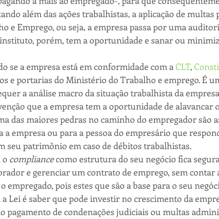
pagando a mais ao empregado-, para que consequenteme
tando além das ações trabalhistas, a aplicação de multas 
ho e Emprego, ou seja, a empresa passa por uma auditori
instituto, porém, tem a oportunidade e sanar ou minimiz
ado se a empresa está em conformidade com a 
CLT
, 
Consti
os e portarias do Ministério do Trabalho e emprego. É u
quer a análise macro da situação trabalhista da empresa,
enção que a empresa tem a oportunidade de alavancar o 
ma das maiores pedras no caminho do empregador são as
ara a empresa ou para a pessoa do empresário que respon
 seu patrimônio em caso de débitos trabalhistas.
 o 
compliance
 como estrutura do seu negócio fica segura
orador e gerenciar um contrato de emprego, sem contar 
 empregado, pois estes que são a base para o seu negócio
 Lei é saber que pode investir no crescimento da empre
ao pagamento de condenações judiciais ou multas adminis