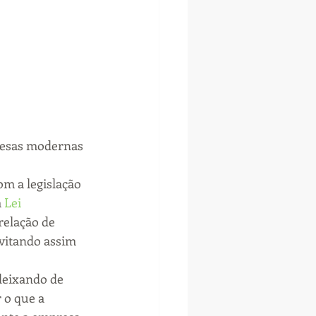
resas modernas 
om a legislação 
 
Lei 
relação de 
vitando assim 
deixando de 
 o que a 