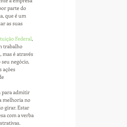
nte a empresa 
por parte do 
a, que é um 
ar as suas 
tuição Federal
, 
m trabalho 
 mas é através 
seu negócio, 
 ações 
de 
 para admitir 
a melhoria no 
 girar. Estar 
sa com a verba 
trativas.